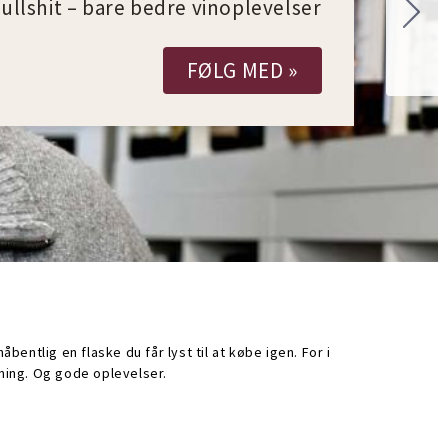
ullshit – bare bedre vinoplevelser
FØLG MED »
bentlig en flaske du får lyst til at købe igen. For i
ning. Og gode oplevelser.