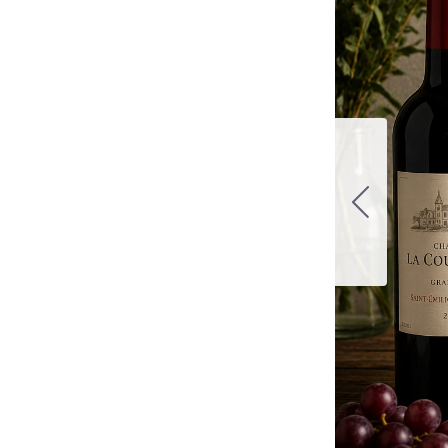
et
esser, der
, kvalitet