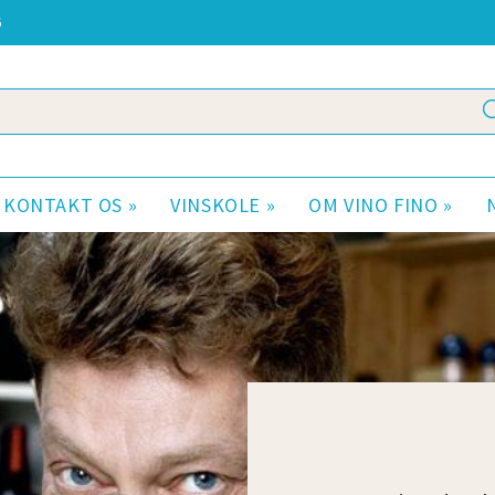
6
KONTAKT OS »
VINSKOLE »
OM VINO FINO »