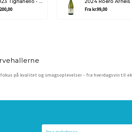
* 2023 Tignanello - Antinori
20
.200,00
Fra kr.99,00
Fra kr.115,00
orvehallerne
fokus på kvalitet og smagsoplevelser - fra hverdagsvin til e
E-