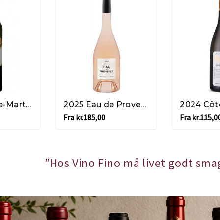
2023 Lagrave-Martillac Blanc - Pessac-Leognan
2025 Eau de Provence Rosé - Côtes de Provence
Fra kr.185,00
Fra kr.115,0
"Hos Vino Fino må livet godt sma