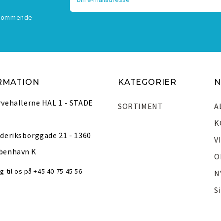
mailadresse
 Kommende
RMATION
KATEGORIER
N
rvehallerne HAL 1 - STADE
SORTIMENT
A
K
deriksborggade 21 - 1360
V
benhavn K
O
g til os på +45 40 75 45 56
N
S