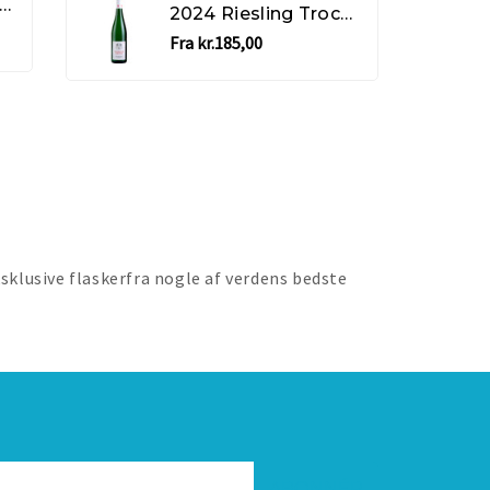
24 Roero Arneis - Franco Serra
2024 Côtes du Rhône Blanc "Paralle 45" - Paul Jaboulet
* 2021 Tignanello - Antinori
2024 Riesling Trocken - Selbach-Oster
kr.1.400,00
Fra kr.185,00
ksklusive flaskerfra nogle af verdens bedste