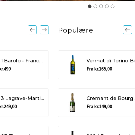
Populære
2021 Barolo - Francesco Rinaldi
2025 Eau de Prov
Ve
kr.499
Fra kr.165,00
Fra kr.185,00
2023 Lagrave-Martillac Blanc - Pessac-Leognan
Fly Alpine Gin
Cremant de Bourgogne Brut
kr.249,00
Fra kr.149,00
kr.245,00