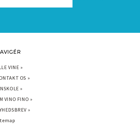
AVIGÉR
LLE VINE »
ONTAKT OS »
INSKOLE »
M VINO FINO »
YHEDSBREV »
itemap