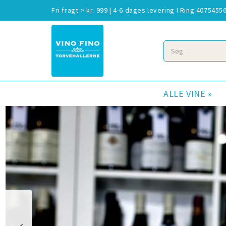
Fri fragt > kr. 999 | 4-6 dages levering I Ring 4075455
Søg
ALLE VINE »