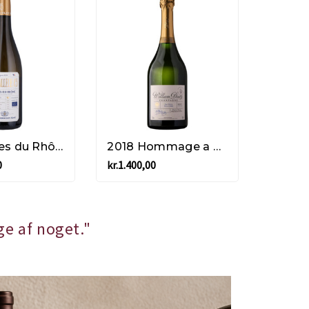
2024 Côtes du Rhône Blanc "Paralle 45" - Paul Jaboulet
2018 Hommage a William Deutz "La Cote Glacière" - Champagne
0
kr.1.400,00
ge af noget."