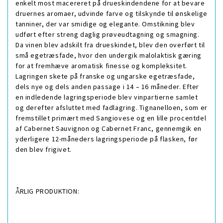
enkelt most macereret på drueskindendene for at bevare
druernes aromaer, udvinde farve og tilskynde til ønskelige
tanniner, der var smidige og elegante. Omstikning blev
udført efter streng daglig prøveudtagning og smagning.
Da vinen blev adskilt fra drueskindet, blev den overført til
små egetræsfade, hvor den undergik malolaktisk gæring
for at fremhæve aromatisk finesse og kompleksitet.
Lagringen skete på franske og ungarske egetræsfade,
dels nye og dels anden passage i 14 – 16 måneder. Efter
en indledende lagringsperiode blev vinpartierne samlet
og derefter afsluttet med fadlagring. Tignanelloen, som er
fremstillet primært med Sangiovese og en lille procentdel
af Cabernet Sauvignon og Cabernet Franc, gennemgik en
yderligere 12-måneders lagringsperiode på flasken, før
den blev frigivet.
ÅRLIG PRODUKTION: