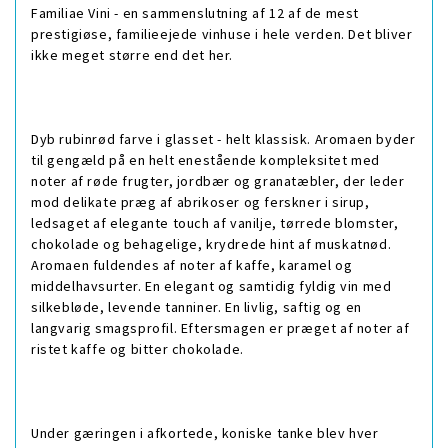
Familiae Vini - en sammenslutning af 12 af de mest
prestigiøse, familieejede vinhuse i hele verden. Det bliver
ikke meget større end det her.
Dyb rubinrød farve i glasset - helt klassisk. Aromaen byder
til gengæld på en helt enestående kompleksitet med
noter af røde frugter, jordbær og granatæbler, der leder
mod delikate præg af abrikoser og ferskner i sirup,
ledsaget af elegante touch af vanilje, tørrede blomster,
chokolade og behagelige, krydrede hint af muskatnød.
Aromaen fuldendes af noter af kaffe, karamel og
middelhavsurter. En elegant og samtidig fyldig vin med
silkebløde, levende tanniner. En livlig, saftig og en
langvarig smagsprofil. Eftersmagen er præget af noter af
ristet kaffe og bitter chokolade.
Under gæringen i afkortede, koniske tanke blev hver