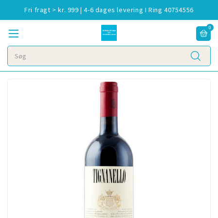
Fri fragt > kr. 999 | 4-6 dages levering I Ring 40754556
0
Søg