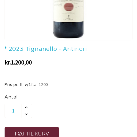
* 2023 Tignanello - Antinori
kr.1.200,00
Pris pr. fl. v/1fl.:
1200
Aktuelt
Antal:
lager:
Øg
Antallet
Reducer
Af
Antallet
Undefined
Af
Undefined