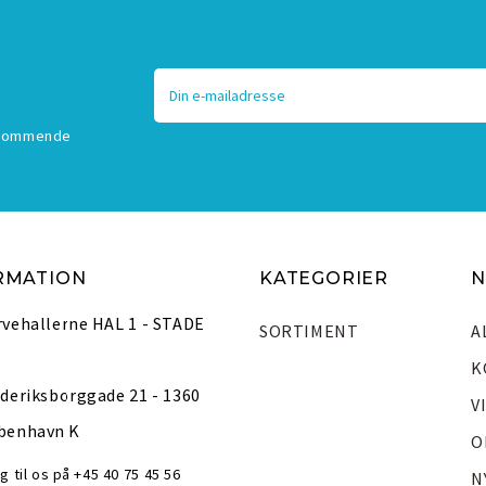
E-
mailadresse
 Kommende
RMATION
KATEGORIER
N
rvehallerne HAL 1 - STADE
SORTIMENT
A
K
deriksborggade 21 - 1360
V
benhavn K
O
g til os på +45 40 75 45 56
N