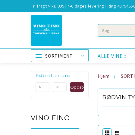
Fri fragt > kr. 999 | 4-6 dages levering I Ring 4075455
Søg
ALLE VINE »
SORTIMENT
Køb efter pris
Hjem
SORT
Opdater
RØDVIN T
VINO FINO