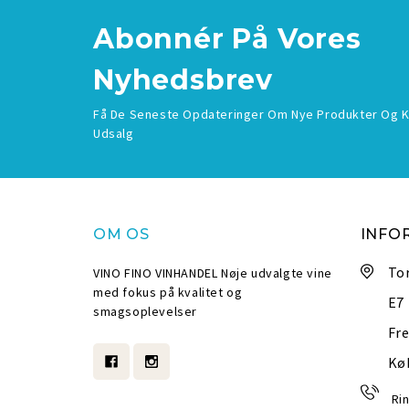
Abonnér
På Vores
Nyhedsbrev
Få De Seneste Opdateringer Om Nye Produkter Og
Udsalg
OM OS
INFO
To
VINO FINO VINHANDEL Nøje udvalgte vine
med fokus på kvalitet og
E7
smagsoplevelser
Fre
Kø
Rin