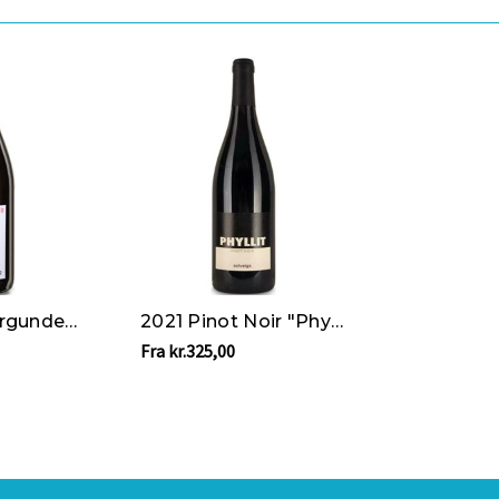
2022 Spätburgunder "Muschelkalk" - Selbach-Oster
2021 Pinot Noir "Phyllit" - Solveigs
Fra kr.325,00