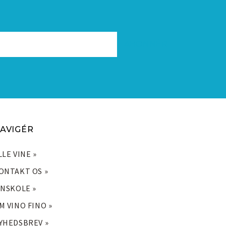
AVIGÉR
LLE VINE »
ONTAKT OS »
INSKOLE »
M VINO FINO »
YHEDSBREV »