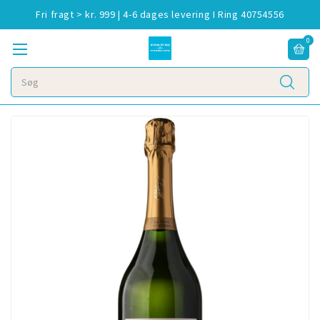
Fri fragt > kr. 999 | 4-6 dages levering I Ring 40754556
0
Søg