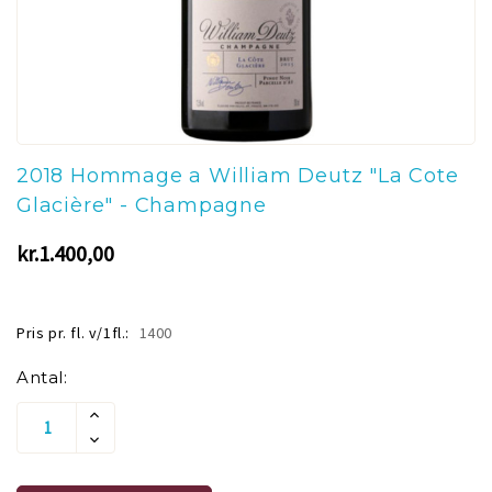
2018 Hommage a William Deutz "La Cote
Glacière" - Champagne
kr.1.400,00
Pris pr. fl. v/1fl.:
1400
Aktuelt
Antal:
lager:
Øg
Antallet
Reducer
Af
Antallet
Undefined
Af
Undefined