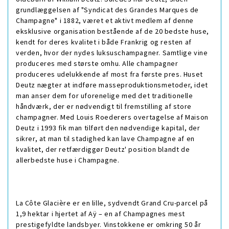
grundlæggelsen af "Syndicat des Grandes Marques de
Champagne" i 1882, været et aktivt medlem af denne
eksklusive organisation bestående af de 20 bedste huse,
kendt for deres kvalitet i både Frankrig og resten af
verden, hvor der nydes luksuschampagner. Samtlige vine
produceres med største omhu. Alle champagner
produceres udelukkende af most fra første pres. Huset
Deutz nægter at indføre masseproduktionsmetoder, idet
man anser dem for uforenelige med det traditionelle
håndværk, der er nødvendigt til fremstilling af store
champagner. Med Louis Roederers overtagelse af Maison
Deutz i 1993 fik man tilført den nødvendige kapital, der
sikrer, at man til stadighed kan lave Champagne af en
kvalitet, der retfærdiggør Deutz' position blandt de
allerbedste huse i Champagne.
La Côte Glacière er en lille, sydvendt Grand Cru-parcel på
1,9 hektar i hjertet af Aÿ – en af Champagnes mest
prestigefyldte landsbyer. Vinstokkene er omkring 50 år