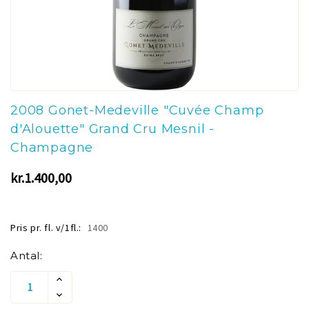
2008 Gonet-Medeville "Cuvée Champ
d'Alouette" Grand Cru Mesnil -
Champagne
kr.1.400,00
Pris pr. fl. v/1fl.:
1400
Aktuelt
Antal:
lager:
Øg
Antallet
Reducer
Af
Antallet
Undefined