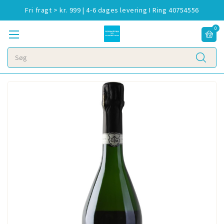
Fri fragt > kr. 999 | 4-6 dages levering I Ring 40754556
0
Søg