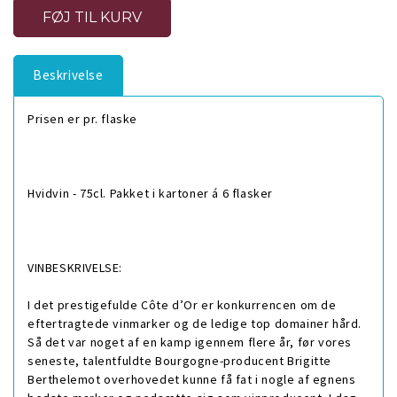
Beskrivelse
Prisen er pr. flaske
Hvidvin - 75cl. Pakket i kartoner á 6 flasker
VINBESKRIVELSE:
I det prestigefulde Côte d’Or er konkurrencen om de
eftertragtede vinmarker og de ledige top domainer hård.
Så det var noget af en kamp igennem flere år, før vores
seneste, talentfuldte Bourgogne-producent Brigitte
Berthelemot overhovedet kunne få fat i nogle af egnens