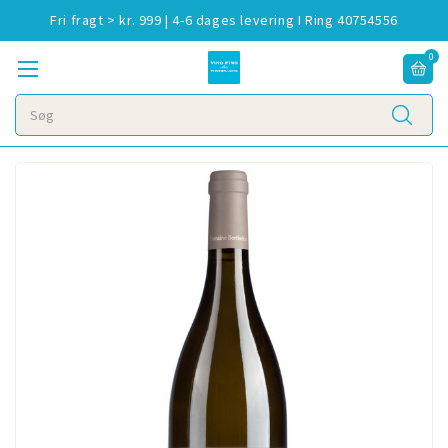
Fri fragt > kr. 999 | 4-6 dages levering I Ring 40754556
0
Søg