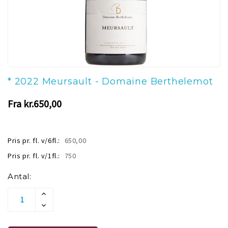
* 2022 Meursault - Domaine Berthelemot
Fra kr.650,00
Pris pr. fl. v/6fl.:
650,00
Pris pr. fl. v/1fl.:
750
Aktuelt
Antal:
lager:
Øg
Antallet
Reducer
Af
Antallet
Undefined
Af
Undefined