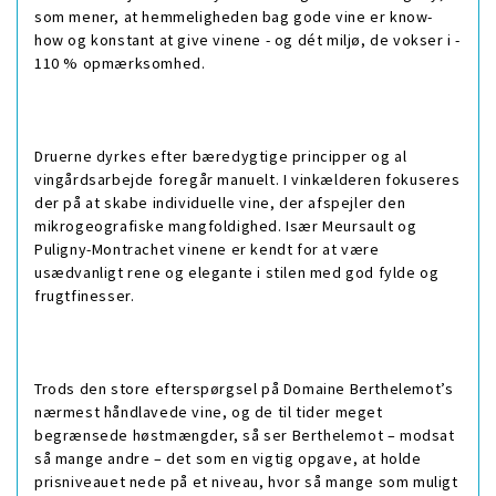
som mener, at hemmeligheden bag gode vine er know-
how og konstant at give vinene - og dét miljø, de vokser i -
110 % opmærksomhed.
Druerne dyrkes efter bæredygtige principper og al
vingårdsarbejde foregår manuelt. I vinkælderen fokuseres
der på at skabe individuelle vine, der afspejler den
mikrogeografiske mangfoldighed. Især Meursault og
Puligny-Montrachet vinene er kendt for at være
usædvanligt rene og elegante i stilen med god fylde og
frugtfinesser.
Trods den store efterspørgsel på Domaine Berthelemot’s
nærmest håndlavede vine, og de til tider meget
begrænsede høstmængder, så ser Berthelemot – modsat
så mange andre – det som en vigtig opgave, at holde
prisniveauet nede på et niveau, hvor så mange som muligt