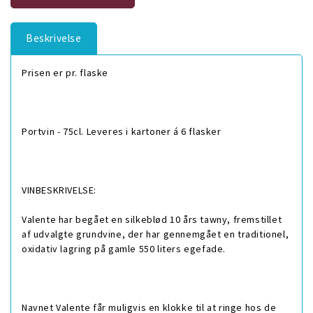
Beskrivelse
Prisen er pr. flaske
Portvin - 75cl. Leveres i kartoner á 6 flasker
VINBESKRIVELSE:
Valente har begået en silkeblød 10 års tawny, fremstillet
af udvalgte grundvine, der har gennemgået en traditionel,
oxidativ lagring på gamle 550 liters egefade.
Navnet Valente får muligvis en klokke til at ringe hos de