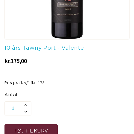
10 års Tawny Port - Valente
kr.175,00
Pris pr. fl. v/1fl.:
175
Aktuelt
Antal:
lager:
Øg
Antallet
Reducer
Af
Antallet
Undefined
Af
Undefined