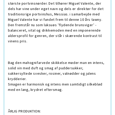
største portvinsnørder. Det tilhører Miguel Valente, der
dels har vine under eget navn og dels er direktør for det
traditionsrige portvinshus, Messias. i samarbejde med
Miguel Valente har vi fundet frem til denne 10 års tawny.
Den fremstår nu som luksuøs ’flydende brunsviger’ -
balanceret, vital og drikkemoden med en imponerende
aldersprofil for genren, der står i skærende kontrast til
vinens pris.
Bag den mahognifarvede skikkelse møder man en intens,
solid vin med duft og smag af puddersukker,
sukkersyltede svesker, rosiner, valnødder og julens
krydderier.
Smagen er harmonisk og intens men samtidigt silkeblød
med en lang, krydret eftersmag.
ÅRLIG PRODUKTION: