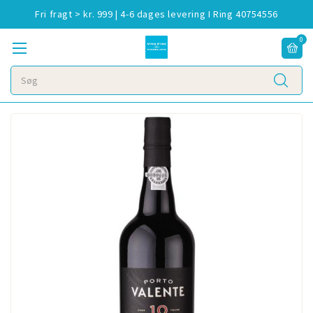
Fri fragt > kr. 999 | 4-6 dages levering I Ring 40754556
0
Søg