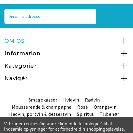
E-
mailadresse
OM OS
Information
Kategorier
Navigér
Smagekasser
Hvidvin
Rødvin
Mousserende & champagne
Rosé
Orangevin
Hedvin, portvin & dessertvin
Spiritus
Tilbehør
Handelsbetingelser
Vi bruger cookies (og andre lignende teknologier) til at
indsamle oplysninger for at forbedre din shoppingoplevelse.