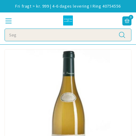
Fri fragt > kr. 999 | 4-6 dages levering I Ring 40754556
0
Søg