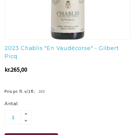
2023 Chablis "En Vaudécorse" - Gilbert
Picq
kr.265,00
Pris pr. fl. v/1fl.:
265
Aktuelt
Antal:
lager:
Øg
Antallet
Reducer
Af
Antallet
Undefined
Af
Undefined