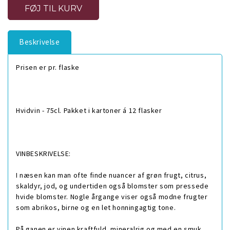
Beskrivelse
Prisen er pr. flaske
Hvidvin - 75cl. Pakket i kartoner á 12 flasker
VINBESKRIVELSE:
I næsen kan man ofte finde nuancer af grøn frugt, citrus,
skaldyr, jod, og undertiden også blomster som pressede
hvide blomster. Nogle årgange viser også modne frugter
som abrikos, birne og en let honningagtig tone.
På ganen er vinen kraftfuld, mineralrig og med en smuk